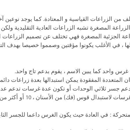
كثر من 40 نوع مختلف من الزراعات القياسية و المعتادة. كما يوجد ن
لزراعة المصغرة تشبه الزراعات العادية التقليدية ولكن 
زراعة الجزئية المصغرة فهي تختلف عن تصميم الزراعات ال
ا ، في الأغلب يكونوا مؤقتين وصمموا خصيصا بهدف التس
غرس واحد كما يبين الاسم ، يقوم بدعم تاج واحد.
سنان المتعددة المفقودة يمكن استبدالها بعدة زراعات دا
م جسر ثلاثي الوحدات أو تكون عدة غرسات تدعم عدد أك
يكون العدد الأقل من 4 الى 8 غرسا
تحركة : في العادة حيث يكون الغرس داعما للجسر الثابت