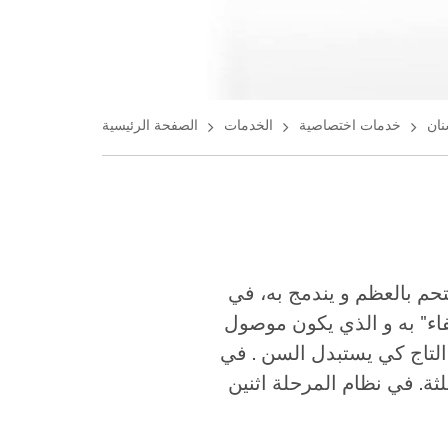
نان
خدمات اختصاصية
الخدمات
الصفحة الرئيسية
تحم بالعظم و يندمج به، في
اء" به و الذي يكون موصول
وله. بعد فترة 4_6 أسابيع يمكن تشكيل التاج كي يستبدل السن . في
لثة. في نظام المرحلة اثنين