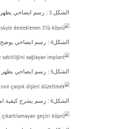
الشكل 3 : رسم ايضاحي يظهر جسر ثلاثي الوحدات مع (أسنان بديلة) وقد وضعت على غرسين
الشكل4 : رسم ايضاحي يوضح جسر دائم دعم بواسطة عدة غرسات موصولة بطاقم جزئي قابل للنقل.
الشكل5 : رسم ايضاحي يظهر غرسين لدعم استقرار طاقم الفك السفلي و حماية العظم من تحته.
الشكل6 : رسم يشرح كيفية امكان استعمال الغرس كمرسى خلال علاج تقويم الأسنان لتقويم الأسنان المائلة.