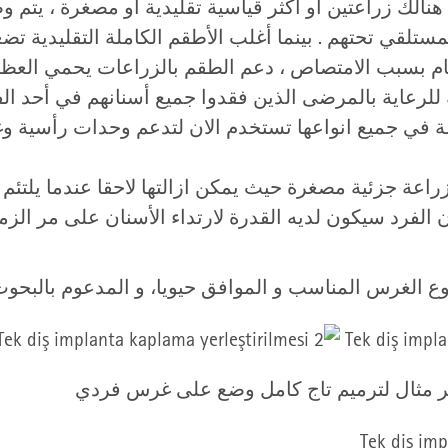
هنالك زراعتين او اكثر قياسية تقليدية او مصغرة ، يتم 
تلقي تحتهم . بينما أغلب الأطقم الكاملة التقليدية ت
بسبب الامتصاص ، دعم الطقم بالزراعات يحمي العظام. ه
 للرعاية بالمرضى الذين فقدوا جميع أسنانهم في أحد الفك
عة في جميع انواعها تستخدم الان لتدعم وحدات رأسية 
عة جزئية مصغرة حيث يمكن ازالتها لاحقا عندما يلتئم 
 الفرد سيكون لديه القدرة لارتداء الأسنان على مر الز
ع الغرس المناسب و الموافق حيويا، و المدعوم بالبحوث،