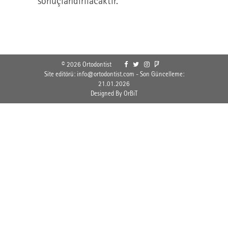
sonuçlandırılacaktır.
© 2026 Ortodontist
Site editörü: info@ortodontist.com - Son Güncelleme:
21.01.2026
Designed By OrBiT