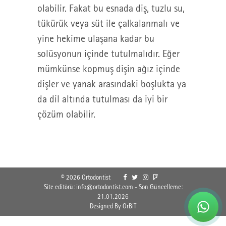
olabilir. Fakat bu esnada diş, tuzlu su,
tükürük veya süt ile çalkalanmalı ve
yine hekime ulaşana kadar bu
solüsyonun içinde tutulmalıdır. Eğer
mümkünse kopmuş dişin ağız içinde
dişler ve yanak arasındaki boşlukta ya
da dil altında tutulması da iyi bir
çözüm olabilir.
© 2026 Ortodontist
Site editörü: info@ortodontist.com - Son Güncelleme:
21.01.2026
Designed By OrBiT