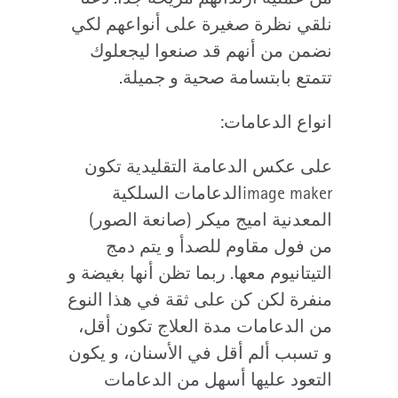
نلقي نظرة صغيرة على أنواعهم لكي
نضمن من أنهم قد صنعوا ليجعلوك
تتمتع بابتسامة صحية و جميلة.
انواع الدعامات:
على عكس الدعامة التقليدية تكون
image maker
الدعامات السلكية
المعدنية اميج ميكر (صانعة الصور)
من فول مقاوم للصدأ و يتم دمج
التيتانيوم معها. ربما تظن أنها بغيضة و
منفرة لكن كن على ثقة في هذا النوع
من الدعامات مدة العلاج تكون أقل،
و تسبب ألم أقل في الأسنان، و يكون
التعود عليها أسهل من الدعامات