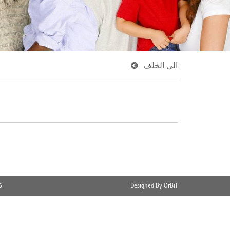
الى الخلف
6
Designed By OrBiT