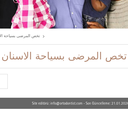
تخص المرضى بسياحة الا
تخص المرضى بسياحة الاسنان
Site editörü: info@ortodontist.com - Son Güncelleme: 21.01.202